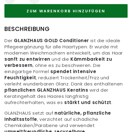
Reduzieren
Erhöhen
Sie
Sie
ZUM WARENKORB HINZUFÜGEN
die
die
Menge
Menge
für
für
BESCHREIBUNG
Gold
Gold
Conditioner
Conditioner
Der
GLANZHAUS GOLD Conditioner
ist die ideale
Pflegeergänzung für alle Haartypen. Er wurde mit
modernen Weichmachern entwickelt, um das Haar
sanft zu entwirren
und die
Kämmbarkeit zu
verbessern
, ohne es zu beschweren. Die
einzigartige Formel
spendet intensive
Feuchtigkeit
, reduziert Trockenheit/Frizz und
verleiht wunderbaren Glanz. Dank des enthaltenen
pflanzlichen GLANZHAUS Keratins
wird der
Keratingehalt des Haares langfristig
aufrechterhalten, was es
stärkt und schützt
.
GLANZHAUS setzt auf
natürliche, pflanzliche
Inhaltsstoffe
, verzichtet auf schädliche
Chemikalien/Parabene und verwendet
umweltfreundliche, recycelbare