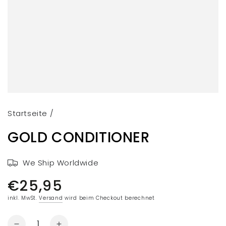
in
modal
aufmachen
Startseite
/
GOLD CONDITIONER
We Ship Worldwide
€25,95
Regulärer
Preis
inkl. MwSt.
Versand
wird beim Checkout berechnet
Menge