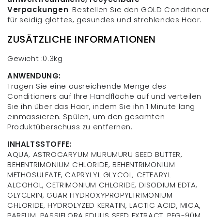
Verpackungen
. Bestellen Sie den GOLD Conditioner
für seidig glattes, gesundes und strahlendes Haar.
ZUSÄTZLICHE INFORMATIONEN
Gewicht :0.3kg
ANWENDUNG:
Tragen Sie eine ausreichende Menge des
Conditioners auf Ihre Handfläche auf und verteilen
Sie ihn über das Haar, indem Sie ihn 1 Minute lang
einmassieren. Spülen, um den gesamten
Produktüberschuss zu entfernen.
INHALTSSTOFFE:
AQUA, ASTROCARYUM MURUMURU SEED BUTTER,
BEHENTRIMONIUM CHLORIDE, BEHENTRIMONIUM
METHOSULFATE, CAPRYLYL GLYCOL, CETEARYL
ALCOHOL, CETRIMONIUM CHLORIDE, DISODIUM EDTA,
GLYCERIN, GUAR HYDROXYPROPYLTRIMONIUM
CHLORIDE, HYDROLYZED KERATIN, LACTIC ACID, MICA,
PARFUM, PASSIFLORA EDULIS SEED EXTRACT, PEG-90M,