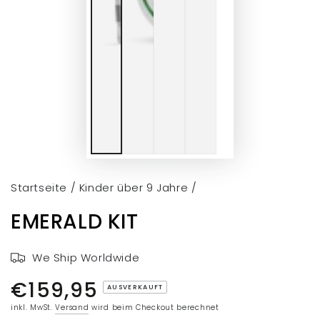
Startseite
/
Kinder über 9 Jahre
/
EMERALD KIT
We Ship Worldwide
€159,95
Regulärer
AUSVERKAUFT
Preis
inkl. MwSt.
Versand
wird beim Checkout berechnet