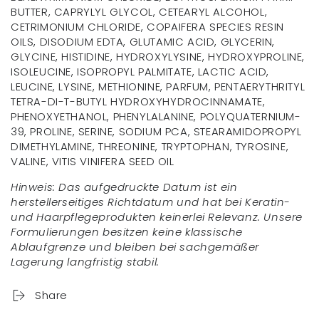
BUTTER, CAPRYLYL GLYCOL, CETEARYL ALCOHOL,
CETRIMONIUM CHLORIDE, COPAIFERA SPECIES RESIN
OILS, DISODIUM EDTA, GLUTAMIC ACID, GLYCERIN,
GLYCINE, HISTIDINE, HYDROXYLYSINE, HYDROXYPROLINE,
ISOLEUCINE, ISOPROPYL PALMITATE, LACTIC ACID,
LEUCINE, LYSINE, METHIONINE, PARFUM, PENTAERYTHRITYL
TETRA-DI-T-BUTYL HYDROXYHYDROCINNAMATE,
PHENOXYETHANOL, PHENYLALANINE, POLYQUATERNIUM-
39, PROLINE, SERINE, SODIUM PCA, STEARAMIDOPROPYL
DIMETHYLAMINE, THREONINE, TRYPTOPHAN, TYROSINE,
VALINE, VITIS VINIFERA SEED OIL
Hinweis: Das aufgedruckte Datum ist ein
herstellerseitiges Richtdatum und hat bei Keratin-
und Haarpflegeprodukten keinerlei Relevanz. Unsere
Formulierungen besitzen keine klassische
Ablaufgrenze und bleiben bei sachgemäßer
Lagerung langfristig stabil.
Share