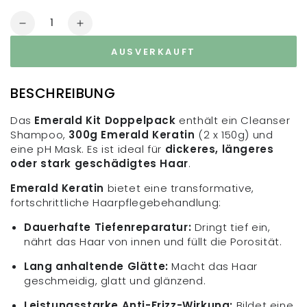
Menge
Reduzieren
Erhöhen
Sie
Sie
AUSVERKAUFT
die
die
Menge
Menge
für
für
BESCHREIBUNG
Emerald
Emerald
Kit
Kit
Das
Emerald Kit Doppelpack
enthält ein Cleanser
Shampoo,
300g Emerald Keratin
(2 x 150g) und
eine pH Mask. Es ist ideal für
dickeres, längeres
oder stark geschädigtes Haar
.
Emerald Keratin
bietet eine transformative,
fortschrittliche Haarpflegebehandlung:
Dauerhafte Tiefenreparatur:
Dringt tief ein,
nährt das Haar von innen und füllt die Porosität.
Lang anhaltende Glätte:
Macht das Haar
geschmeidig, glatt und glänzend.
Leistungsstarke Anti-Frizz-Wirkung:
Bildet eine